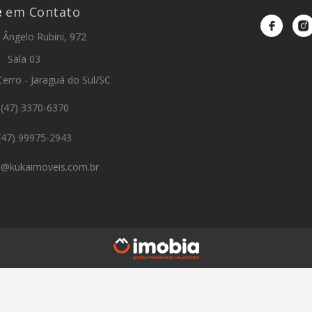
e
em Contato
Ângelo Rubini, 972
Sala 03
Cerro - Jaraguá do Sul/SC
(47) 3370-6370
47) 99975-2943
to@kukaimoveis.com.br