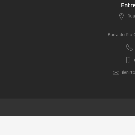
Entr
Rua 
Barra do Rio 
(
ilenir