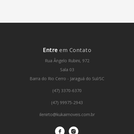
Entre
em Contato
Rua Ângelo Rubini, 972
Sala 03
Barra do Rio Cerro - Jaraguá do Sul/SC
(47) 3370-6370
(47) 99975-2943
ilenirto@kukaimoveis.com.br