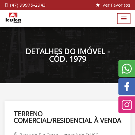
(47) 99975-2943
Ver Favoritos
DETALHES DO IMÓVEL -
CÓD. 1979
TERRENO
COMERCIAL/RESIDENCIAL À VENDA
Barra do Rio Cerro - Jaraguá do Sul/SC