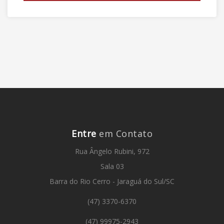
Entre
em Contato
Rua Ângelo Rubini, 972
Sala 03
Barra do Rio Cerro - Jaraguá do Sul/SC
(47) 3370-6370
(47) 99975-2943