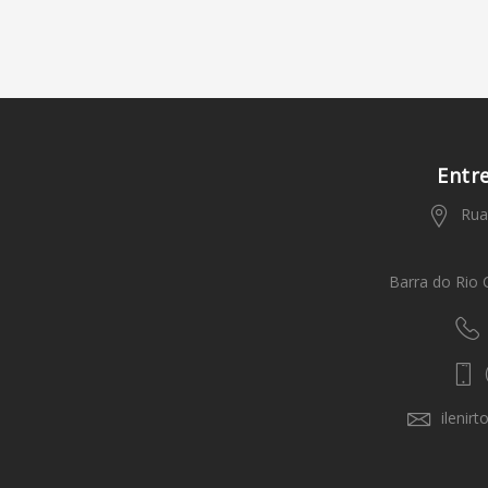
Entr
Rua 
Barra do Rio 
(
ilenir