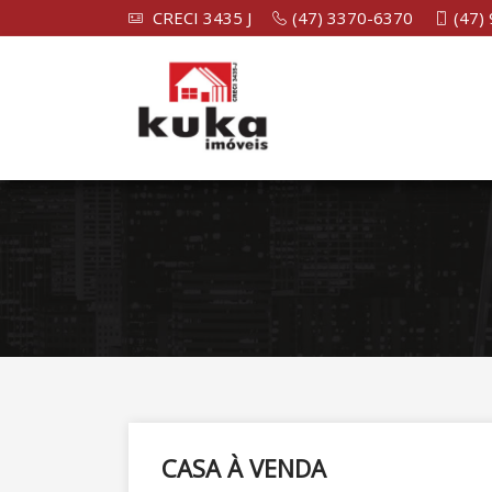
CRECI 3435 J
(47) 3370-6370
(47)
CASA À VENDA