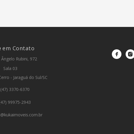
e
em Contato
Ângelo Rubini, 972
Sala 03
Cerro - Jaraguá do Sul/SC
(47) 3370-6370
47) 99975-2943
to@kukaimoveis.com.br