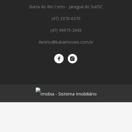
Barra do Rio Cerro - Jaraguá do Sul/SC
(47) 3370-6370
(47) 99975-2943
ilenirto@kukaimoveis.com.br