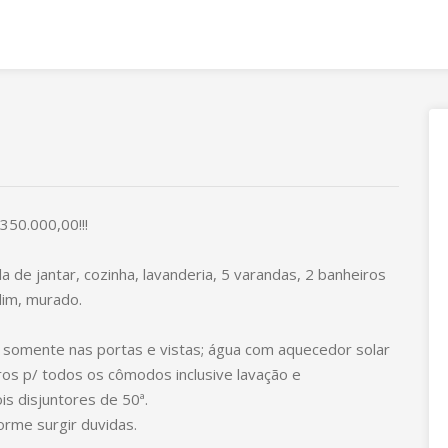
50.000,00!!!
la de jantar, cozinha, lavanderia, 5 varandas, 2 banheiros
dim, murado.
ra somente nas portas e vistas; água com aquecedor solar
os p/ todos os cômodos inclusive lavação e
ois disjuntores de 50ª.
orme surgir duvidas.