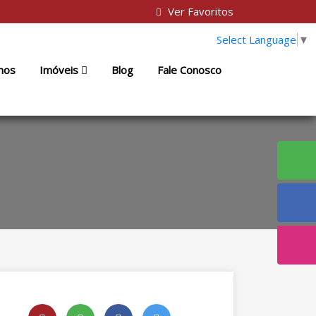
Ver Favoritos
Select Language
▼
mos
Imóveis
Blog
Fale Conosco