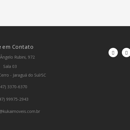
e
em Contato
Ângelo Rubini, 972
Sala 03
Cerro - Jaraguá do Sul/SC
47) 3370-6370
47) 99975-2943
o@kukaimoveis.com.br